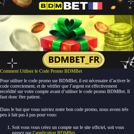
Comment Utiliser le Code Promo BDMBet
Pour utiliser le code promo sur BDMBet, il est nécessaire d’activer le
code correctement, et de vérifier que l’argent est effectivement
recrédité sur votre compte avant d’utiliser le code promo BDMBet. Il
faut donc être patient.
Dans le but que vous suiviez notre bon code promo, nous avons très
peu à fait pas à pas pour vous:
Soit vous vous créez un compte sur le site officiel, soit vous
passez par
l’application BDMBet
.